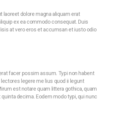
t laoreet dolore magna aliquam erat
ut aliquip ex ea commodo consequat. Duis
ilisis at vero eros et accumsan et iusto odio
erat facer possim assum. Typi non habent
 lectores legere me lius quod ii legunt
irum est notare quam littera gothica, quam
t quinta decima. Eodem modo typi, qui nunc