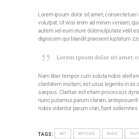
Lorem ipsum dolor sit amet, consectetuer 
volutpat. Ut wisi enim ad minim veniam, qui
autem vel eum iriure dolor
vulputate velit e
dignissim qui blandit praesent luptatum zzril
Lorem ipsum dolor sit amet, c
Nam liber tempor cum soluta nobis eleifen
claritatem insitam; est usus legentis in iis
saepius. Claritas est etiam processus dyn
nunc putamus parum claram, anteposuerit l
nobis videntur parum clari, fiant sollemnes
TAGS:
ART
ARTICLES
AUDIO
CULT