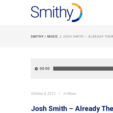
SMITHY
/
MUSIC
/
JOSH SMITH – ALREADY THE
Audio
Player
00:00
October 4, 2013
In
Music
Josh Smith – Already Th