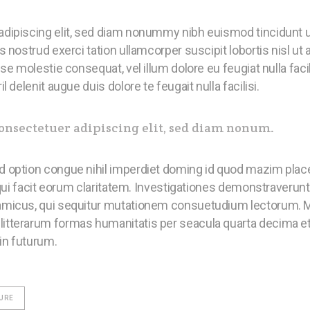
adipiscing elit, sed diam nonummy nibh euismod tincidunt u
s nostrud exerci tation ullamcorper suscipit lobortis nisl 
sse molestie consequat, vel illum dolore eu feugiat nulla fac
 delenit augue duis dolore te feugait nulla facilisi.
onsectetuer adipiscing elit, sed diam nonum.
d option congue nihil imperdiet doming id quod mazim plac
 qui facit eorum claritatem. Investigationes demonstraverunt
amicus, qui sequitur mutationem consuetudium lectorum. M
itterarum formas humanitatis per seacula quarta decima e
 in futurum.
URE